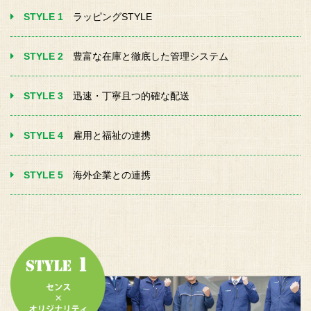
STYLE 1
ラッピングSTYLE
STYLE 2
豊富な在庫と徹底した
管理システム
STYLE 3
迅速・丁寧
且つ的確な配送
STYLE 4
雇用と福祉の連携
STYLE 5
海外企業との連携