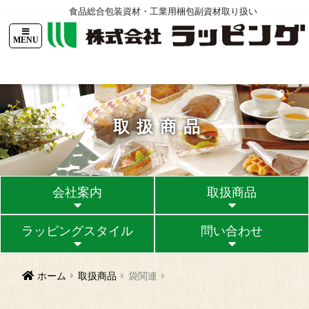
食品総合包装資材・工業用梱包副資材取り扱い
TOPページ
ニュース
会社案内
ラッピングスタイル
問い合
取扱商品
会社案内
取扱商品
ラッピングスタイル
問い合わせ
ホーム
取扱商品
袋関連