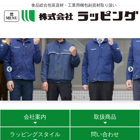
食品総合包装資材・工業用梱包副資材取り扱い
TOPページ
ニュース
会社案内
ラッピングスタイル
問い合
会社案内
取扱商品
ラッピングスタイル
問い合わせ