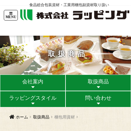
食品総合包装資材・工業用梱包副資材取り扱い
TOPページ
ニュース
会社案内
ラッピングスタイル
問い合
取扱商品
会社案内
取扱商品
ラッピングスタイル
問い合わせ
ホーム
取扱商品
梱包用資材