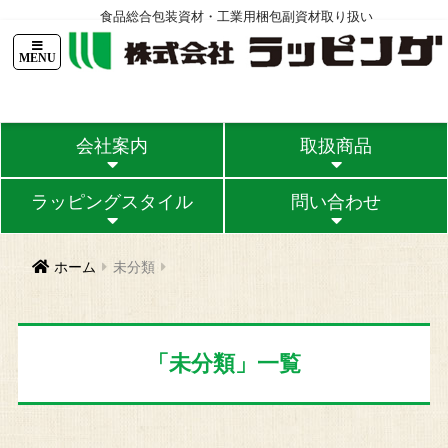
食品総合包装資材・工業用梱包副資材取り扱い
TOPページ
ニュース
会社案内
ラッピングスタイル
問い合
会社案内
取扱商品
ラッピングスタイル
問い合わせ
ホーム
未分類
「
未分類
」一覧